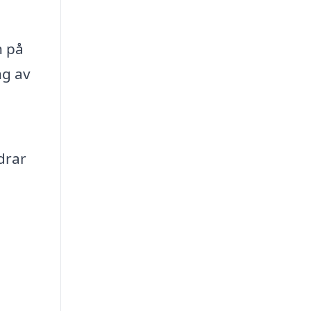
n på
ng av
drar