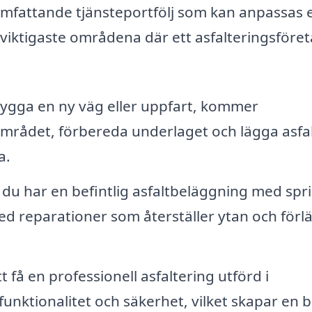
mfattande tjänsteportfölj som kan anpassas e
 viktigaste områdena där ett asfalteringsföre
bygga en ny väg eller uppfart, kommer
området, förbereda underlaget och lägga asfal
a.
 du har en befintlig asfaltbeläggning med spr
 med reparationer som återställer ytan och förl
tt få en professionell asfaltering utförd i
nktionalitet och säkerhet, vilket skapar en b