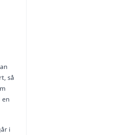
kan
t, så
om
d en
år i