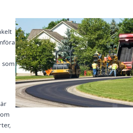
kelt
ämföra
ng som
 är
enom
ter,