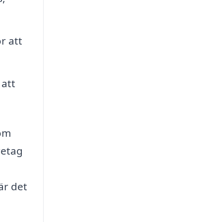
ör att
 att
som
retag
är det