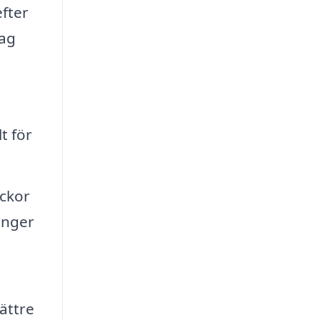
fter
tag
t för
ickor
änger
ättre