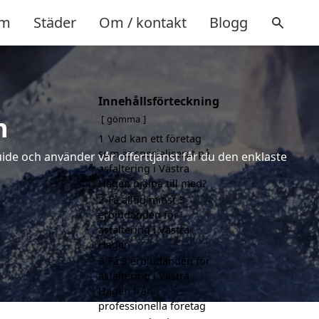
m
Städer
Om / kontakt
Blogg
Innehållsförteckning
n
gömma
1
Vad kan ett företag
som är specialiserat på
uide och använder vår offerttjänst får du den enklaste
asfaltering i Västra
Hagen hjälpa till med?
2
Få alltid minst 3
erbjudanden för
asfaltering i Västra
Hagen
3
Få 3 erbjudanden för
asfaltering i Västra
Hagen från
professionella företag