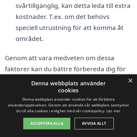
svårtillgänglig, kan detta leda till extra
kostnader. T.ex. om det behövs
speciell utrustning för att komma åt
området.
Genom att vara medveten om dessa
faktorer kan du bättre förbereda dig för
×
kostnaden av asfaltering i Vibyäng. Det
Denna webbplats använder
cookies
rekommenderas att du inhämtar flera
Denna webbplats använder cookies för att förbättra
offerter från olika företag för att få en
användarupplevelsen. Genom att använda vår webbplats samtycker
du till alla cookies i enlighet med vår cookiepolicy.
Läs mer
uppfattning om vad priserna ligger på. Att
jämföra olika alternativ kan hjälpa dig att
ACCEPTERA ALLA
AVVISA ALLT
fatta ett informerat beslut och försäkra