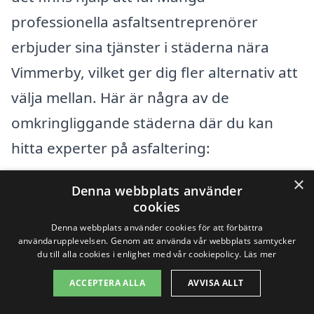
professionella asfaltsentreprenörer
erbjuder sina tjänster i städerna nära
Vimmerby, vilket ger dig fler alternativ att
välja mellan. Här är några av de
omkringliggande städerna där du kan
hitta experter på asfaltering:
×
Denna webbplats använder
Hultsfred
cookies
Långserud
Denna webbplats använder cookies för att förbättra
användarupplevelsen. Genom att använda vår webbplats samtycker
du till alla cookies i enlighet med vår cookiepolicy.
Läs mer
Glimåkra
ACCEPTERA ALLA
AVVISA ALLT
Rumskulla