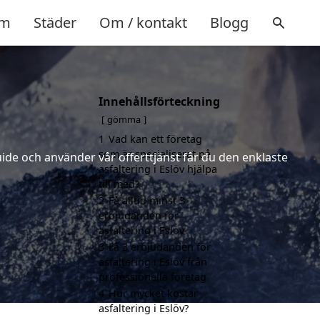
m
Städer
Om / kontakt
Blogg
Innehållsförteckning
gömma
1
Vad kan ett företag
som är specialiserat på
uide och använder vår offerttjänst får du den enklaste
asfaltering i Eslöv hjälpa
till med?
2
Få alltid minst 3
erbjudanden för
asfaltering i Eslöv
3
Få 3 erbjudanden för
asfaltering i Eslöv från
professionella företag
4
Hur mycket kostar
asfaltering i Eslöv?