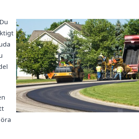
 Du
ktigt
juda
u
del
en
tt
göra