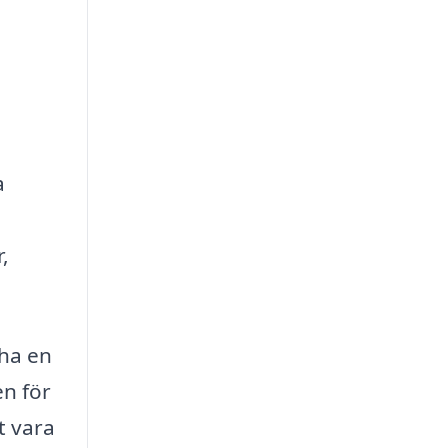
a
,
 ha en
en för
t vara