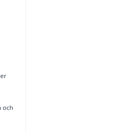
ner
n och