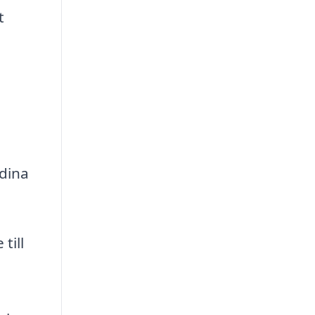
t
.
 dina
till