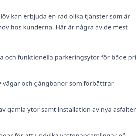
löv kan erbjuda en rad olika tjänster som är
ehov hos kunderna. Här är några av de mest
 och funktionella parkeringsytor för både pr
v vägar och gångbanor som förbättrar
v gamla ytor samt installation av nya asfalte
ngar för att undvika vattenansamlingar på