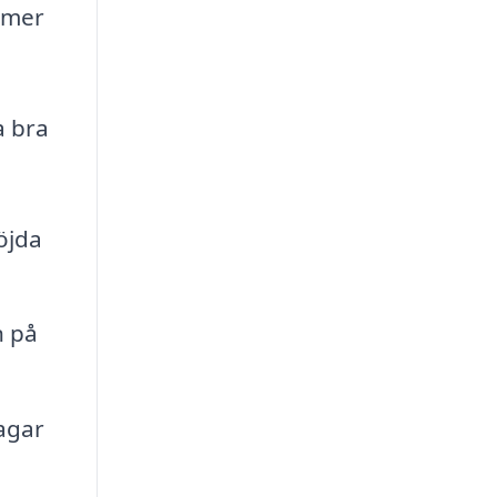
n mer
a bra
öjda
n på
lagar