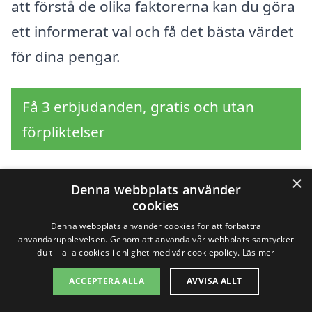
att förstå de olika faktorerna kan du göra
ett informerat val och få det bästa värdet
för dina pengar.
Få 3 erbjudanden, gratis och utan
förpliktelser
×
Denna webbplats använder
Sök efter en
cookies
Denna webbplats använder cookies för att förbättra
professionell för
användarupplevelsen. Genom att använda vår webbplats samtycker
du till alla cookies i enlighet med vår cookiepolicy.
Läs mer
asfaltering i andra
ACCEPTERA ALLA
AVVISA ALLT
städer nära Grimsås