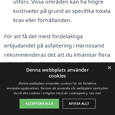
utförs. Vissa områden kan ha högre
kostnader på grund av specifika lokala
krav eller förhållanden.
För att få det mest fördelaktiga
erbjudandet på asfaltering i Härnösand
rekommenderas det att du inhämtar flera
offerter från olika företag. Detta gör att
×
Denna webbplats använder
du kan jämföra priser och tjänster, så att
cookies
du kan hitta den lösning som bäst passar
Denna webbplats använder cookies för att förbättra
användarupplevelsen. Genom att använda vår webbplats samtycker
ditt behov och din budget. Att arbeta med
du till alla cookies i enlighet med vår cookiepolicy.
Läs mer
professionella entreprenörer med
ACCEPTERA ALLA
AVVISA ALLT
erfarenhet av asfaltering säkerställer