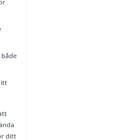
or
e
a både
itt
att
vända
r ditt