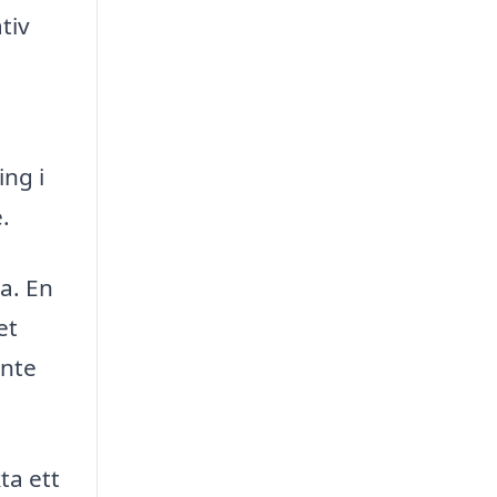
tiv
ing i
.
a. En
et
inte
ta ett