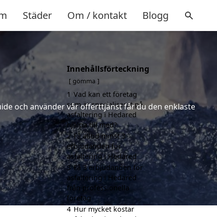
m
Städer
Om / kontakt
Blogg
Innehållsförteckning
gömma
1
Vad kan ett företag
som är specialiserat på
uide och använder vår offerttjänst får du den enklaste
asfaltering i Hedared
hjälpa till med?
2
Få alltid minst 3
erbjudanden för
asfaltering i Hedared
3
Få 3 erbjudanden för
asfaltering i Hedared
från professionella
företag
4
Hur mycket kostar