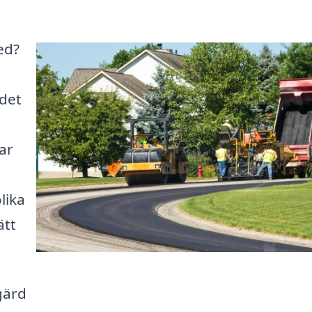
red?
 det
ar
lika
ätt
gärd