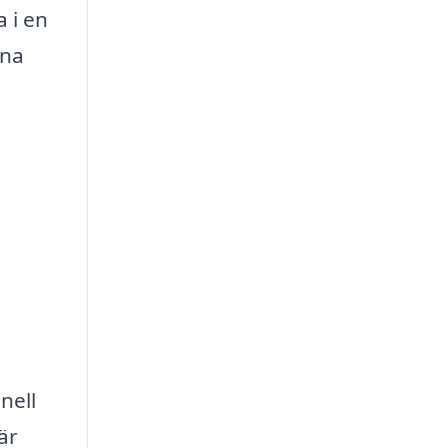
 i en
ina
nell
är