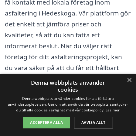
få kontakt med lokala företag inom
asfaltering i Hedeskoga. Vår plattform gör
det enkelt att jämföra priser och
kvaliteter, så att du kan fatta ett
informerat beslut. När du väljer rätt
företag för ditt asfalteringsprojekt, kan
du vara säker på att du får ett hållbart
och prisvärt resultat.
×
Denna webbplats använder
cookies
Denna webbplats använder cookies för att förbättra
Få 3 erbjudanden, gratis och utan
användarupplevelsen. Genom att använda vår webbplats samtycker
förpliktelser
du till alla cookies i enlighet med vår cookiepolicy.
Läs mer
ACCEPTERA ALLA
AVVISA ALLT