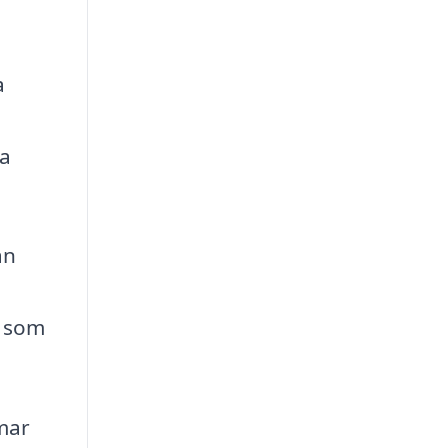
a
ra
an
l som
rmar