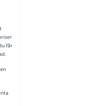
t
priser
du får
ad.
 en
enta