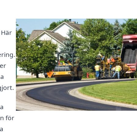
 Här
ering.
er
na
jort.
ra
n för
la