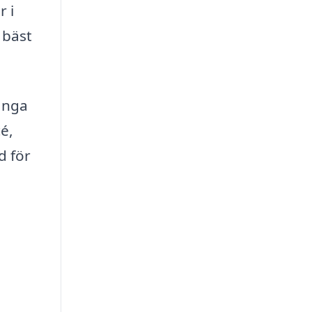
r i
 bäst
ånga
cé,
d för