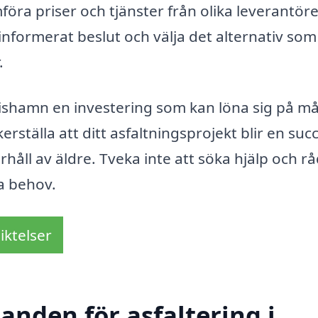
föra priser och tjänster från olika leverantöre
informerat beslut och välja det alternativ som
.
rishamn en investering som kan löna sig på m
erställa att ditt asfaltningsprojekt blir en suc
håll av äldre. Tveka inte att söka hjälp och rå
na behov.
iktelser
danden för asfaltering i