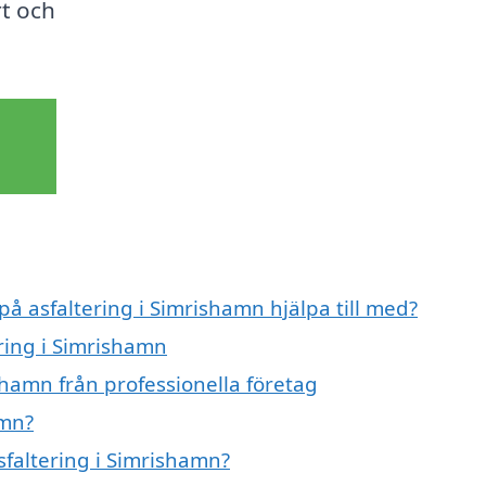
rt och
på asfaltering i Simrishamn hjälpa till med?
ering i Simrishamn
shamn från professionella företag
amn?
sfaltering i Simrishamn?