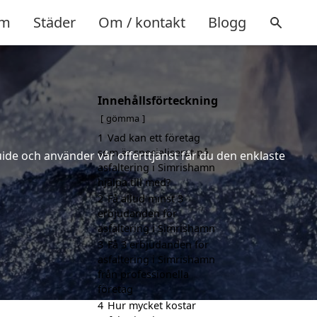
m
Städer
Om / kontakt
Blogg
Innehållsförteckning
gömma
1
Vad kan ett företag
som är specialiserat på
uide och använder vår offerttjänst får du den enklaste
asfaltering i Simrishamn
hjälpa till med?
2
Få alltid minst 3
erbjudanden för
asfaltering i Simrishamn
3
Få 3 erbjudanden för
asfaltering i Simrishamn
från professionella
företag
4
Hur mycket kostar