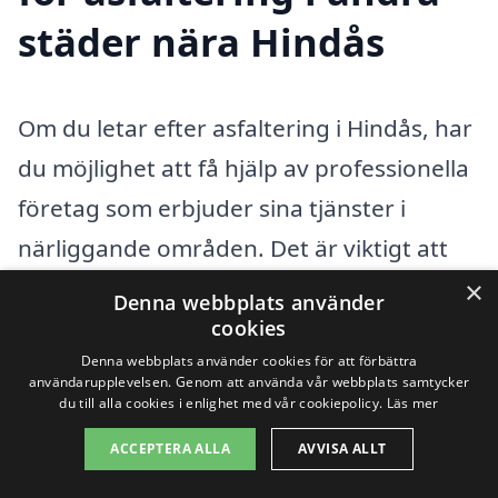
städer nära Hindås
Om du letar efter asfaltering i Hindås, har
du möjlighet att få hjälp av professionella
företag som erbjuder sina tjänster i
närliggande områden. Det är viktigt att
välja en kunnig och erfaren leverantör
×
Denna webbplats använder
som kan säkerställa ett hållbart och
cookies
Denna webbplats använder cookies för att förbättra
kvalitativt resultat. När du söker efter
användarupplevelsen. Genom att använda vår webbplats samtycker
asfaltering är det bra att överväga
du till alla cookies i enlighet med vår cookiepolicy.
Läs mer
företag som är verksamma i städer som
ACCEPTERA ALLA
AVVISA ALLT
Hindås
,
Landvetter
, Mölndal,
Göteborg
,