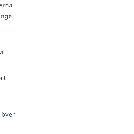
terna
änge
pa
och
 över