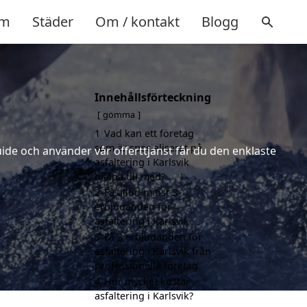
m
Städer
Om / kontakt
Blogg
Innehållsförteckning
gömma
1
Vad kan ett företag
som är specialiserat på
uide och använder vår offerttjänst får du den enklaste
asfaltering i Karlsvik
hjälpa till med?
2
Få alltid minst 3
erbjudanden för
asfaltering i Karlsvik
3
Få 3 erbjudanden för
asfaltering i Karlsvik från
professionella företag
4
Hur mycket kostar
asfaltering i Karlsvik?