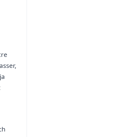
tre
asser,
ja
t
ch