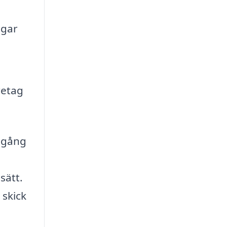
ngar
retag
llgång
sätt.
 skick