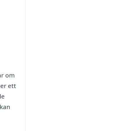
lar om
er ett
de
 kan