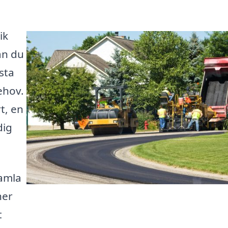
ik
an du
sta
ehov.
t, en
dig
samla
ner
t