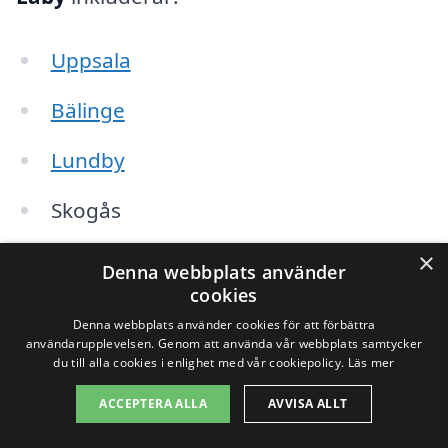
Uppsala
Bälinge
Lundby
Skogås
Knivsta
×
Denna webbplats använder
cookies
Sollentuna
Denna webbplats använder cookies för att förbättra
användarupplevelsen. Genom att använda vår webbplats samtycker
Sigtuna
du till alla cookies i enlighet med vår cookiepolicy.
Läs mer
ACCEPTERA ALLA
AVVISA ALLT
Vaksala