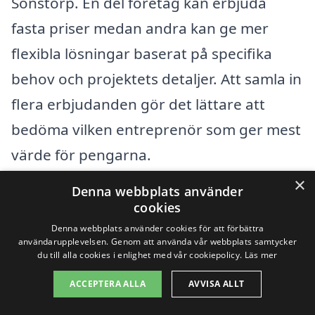
Sonstorp. En del företag kan erbjuda
fasta priser medan andra kan ge mer
flexibla lösningar baserat på specifika
behov och projektets detaljer. Att samla in
flera erbjudanden gör det lättare att
bedöma vilken entreprenör som ger mest
värde för pengarna.
×
Denna webbplats använder
För att sammanfatta, när du överväger
cookies
asfaltering i Sonstorp, kom ihåg att
Denna webbplats använder cookies för att förbättra
användarupplevelsen. Genom att använda vår webbplats samtycker
noggrant utvärdera faktorer såsom
du till alla cookies i enlighet med vår cookiepolicy.
Läs mer
projektets omfattning, materialval och
ACCEPTERA ALLA
AVVISA ALLT
eventuella tilläggstjänster. Genom att