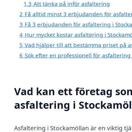
1.3
Att tänka på inför asfaltering
2
Få alltid minst 3 erbjudanden för asfalte
3
Få 3 erbjudanden för asfaltering i Stock
4
Hur mycket kostar asfaltering i Stockamö
5
Vad hjälper till att bestämma priset på a
6
Sök efter en professionell för asfalterin
Vad kan ett företag som
asfaltering i Stockamöl
Asfaltering i Stockamöllan är en viktig t