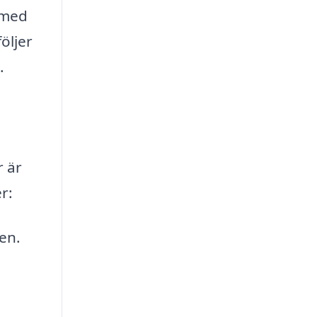
 med
öljer
.
r är
r:
en.