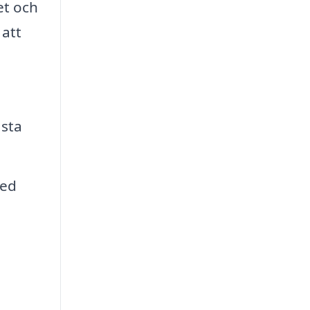
et och
 att
ästa
med