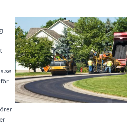
ng
t
is.se
 för
lörer
er