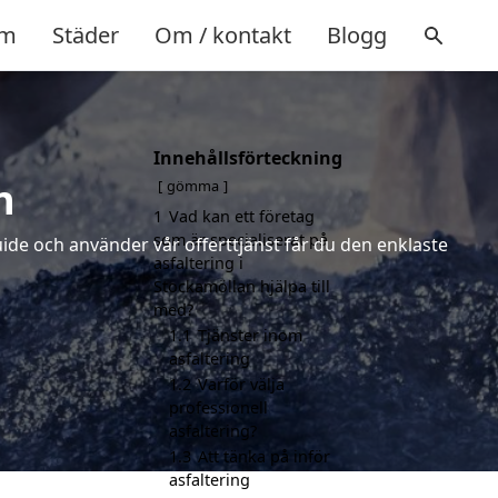
m
Städer
Om / kontakt
Blogg
Innehållsförteckning
n
gömma
1
Vad kan ett företag
som är specialiserat på
uide och använder vår offerttjänst får du den enklaste
asfaltering i
Stockamöllan hjälpa till
med?
1.1
Tjänster inom
asfaltering
1.2
Varför välja
professionell
asfaltering?
1.3
Att tänka på inför
asfaltering