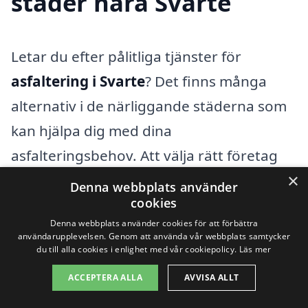
städer nära Svarte
Letar du efter pålitliga tjänster för
asfaltering i Svarte
? Det finns många
alternativ i de närliggande städerna som
kan hjälpa dig med dina
asfalteringsbehov. Att välja rätt företag
×
kan göra stor skillnad för kvaliteten och
Denna webbplats använder
cookies
hållbarheten av ditt asfalterade område.
Denna webbplats använder cookies för att förbättra
Här är några städer där du kan hitta
användarupplevelsen. Genom att använda vår webbplats samtycker
du till alla cookies i enlighet med vår cookiepolicy.
Läs mer
professionella no för asfaltering i
närheten av Svarte:
ACCEPTERA ALLA
AVVISA ALLT