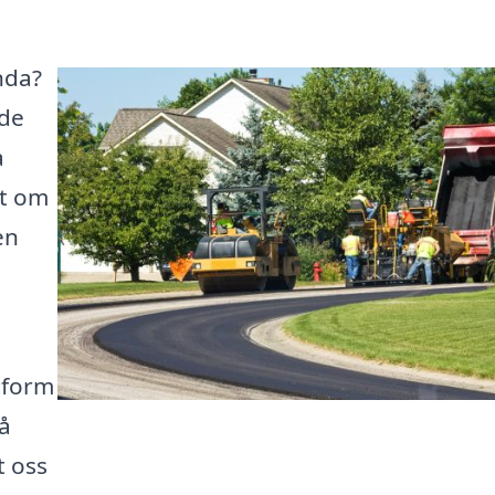
anda?
 de
a
tt om
en
ttform
få
t oss