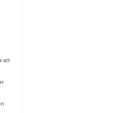
a att
ar
an