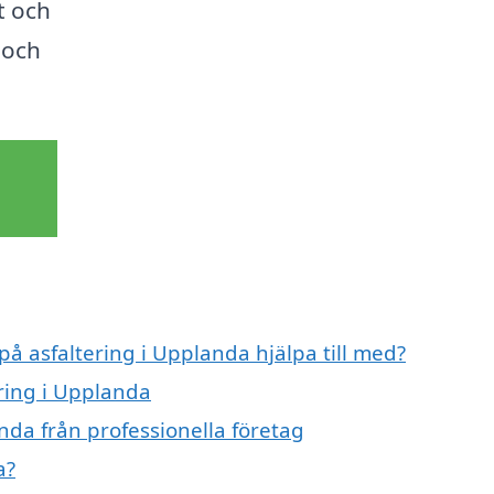
kt och
r och
på asfaltering i Upplanda hjälpa till med?
ering i Upplanda
nda från professionella företag
a?