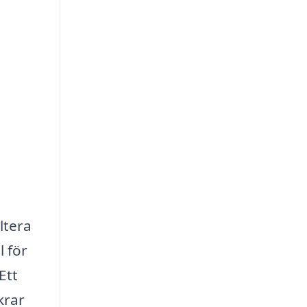
ltera
l för
Ett
krar