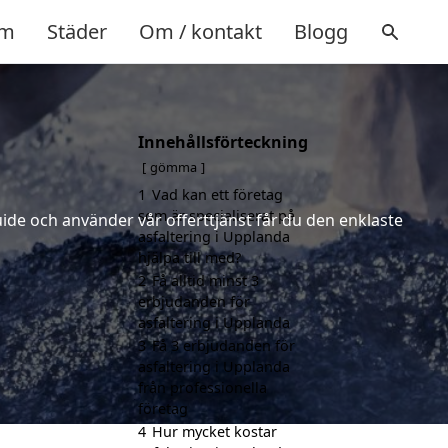
m
Städer
Om / kontakt
Blogg
Innehållsförteckning
gömma
1
Vad kan ett företag
som är specialiserat på
uide och använder vår offerttjänst får du den enklaste
asfaltering i Upplanda
hjälpa till med?
2
Få alltid minst 3
erbjudanden för
asfaltering i Upplanda
3
Få 3 erbjudanden för
asfaltering i Upplanda
från professionella
företag
4
Hur mycket kostar