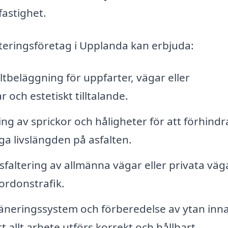
fastighet.
lteringsföretag i Upplanda kan erbjuda:
ltbeläggning för uppfarter, vägar eller
 och estetiskt tilltalande.
ng av sprickor och håligheter för att förhindr
ga livslängden på asfalten.
sfaltering av allmänna vägar eller privata väg
ordonstrafik.
äneringssystem och förberedelse av ytan inn
t allt arbete utförs korrekt och hållbart.