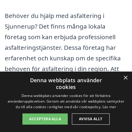
Behöver du hjälp med asfaltering i
Sjunnerup? Det finns många lokala
företag som kan erbjuda professionell
asfalteringstjänster. Dessa företag har
erfarenhet och kunskap om de specifika
behoven för asfaltering i din region. Att
×
anlita en expert kan säkerställa att ditt
Denna webbplats använder
cookies
projekt blir framgångsrikt, oavsett om det
Denna webbplats använder cookies för att förbättra
handlar om en uppfart, en väg eller en
användarupplevelsen. Genom att använda vår webbplats samtycker
du till alla cookies i enlighet med vår cookiepolicy.
Läs mer
parkeringsplats.
ACCEPTERA ALLA
AVVISA ALLT
När du letar efter asfaltering i Sjunnerup